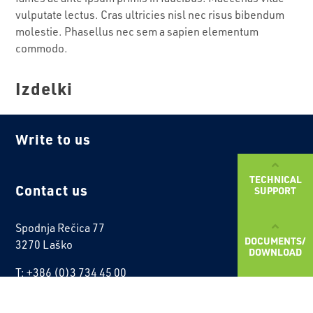
vulputate lectus. Cras ultricies nisl nec risus bibendum
molestie. Phasellus nec sem a sapien elementum
commodo.
Izdelki
Write to us
TECHNICAL
Contact us
SUPPORT
Spodnja Rečica 77
DOCUMENTS/
3270 Laško
DOWNLOAD
T: +386 (0)3 734 45 00
F: +386 (0)3 734 46 18
E: info@fragmat.si