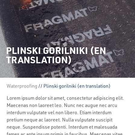
PLINSKI GORILNIKI (EN
TRANSLATION)
Waterproofing
// Plinski gorilniki (en translation)
Lorem ipsum dolor sit amet, consectetur adipiscing elit.
Maecenas non laoreet leo. Nunc nec augue nec arcu
interdum vulputate vel non libero. Etiam interdum
pretium neque ac laoreet. Nulla vulputate suscipit
neque. Suspendisse potenti. Interdum et malesuada
fames ac ante ipsum primis in faucibus. Maecenas vitae